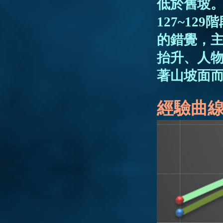
低於舊坡
127~1
的錯覺，
抬升、人
著山坡面而
經驗曲線