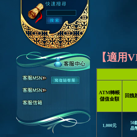
【適用V
ATM轉帳
回餽
儲值金額
50
1,000元
晶