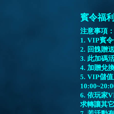
賓令福
注意事項
1. VI
2.
回餽贈
3.
此加碼活
4.
加贈兌
5. VIP
儲值
10:00~20:
6.
依玩家V
求轉讓其
7.
若活動