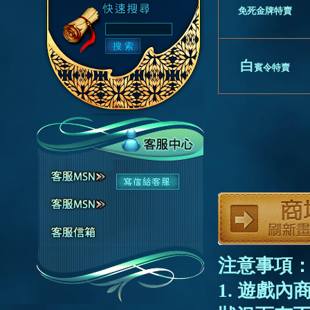
免死金牌特賣
白
賓令特賣
注意事項
1. 遊戲