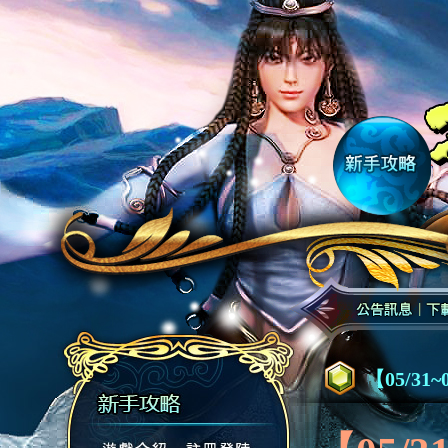
【05/31