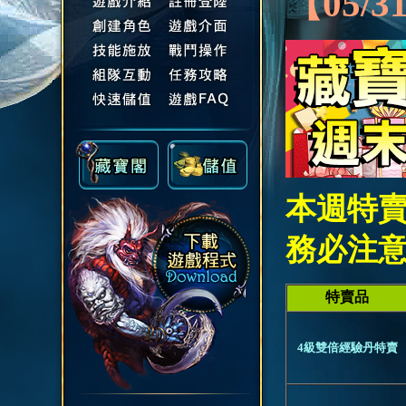
【05/3
本週特
務必注
特賣品
4級雙倍經驗丹特賣