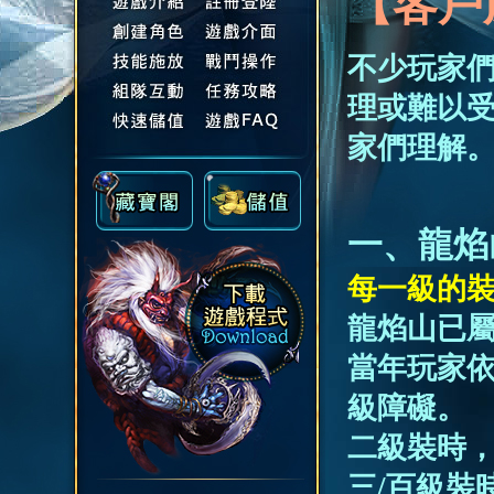
【客戶
不少玩家
理或難以
家們理解
一、龍焰
每一級的
龍焰山已
當年玩家依
級障礙。
二級裝時
三/百級裝