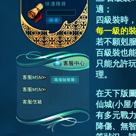
適；
四級裝時
每一級的
若不願剋服
百級裝也
只能允許
理。
在天下版圖
仙城(小屋
有多元戰
降傷、無智