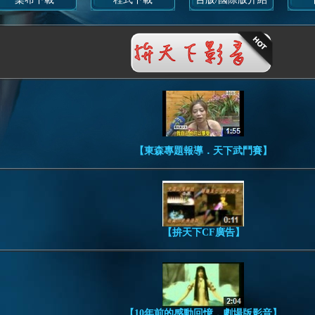
【東森專題報導．天下武鬥賽】
【拚天下CF廣告】
【10年前的感動回憶．劇場版影音】